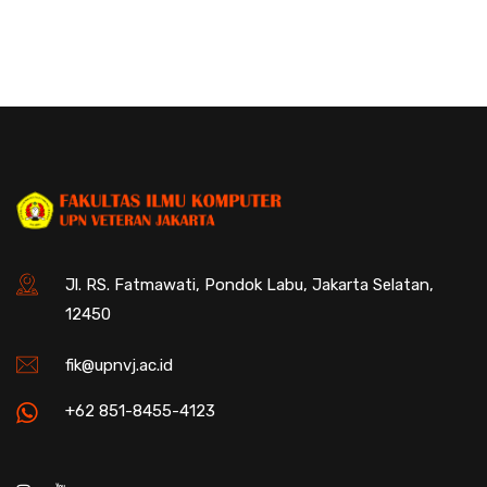
Jl. RS. Fatmawati, Pondok Labu, Jakarta Selatan,
12450
fik@upnvj.ac.id
+62 851-8455-4123