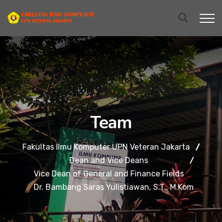
Team
Fakultas Ilmu Komputer UPN Veteran Jakarta
Dean and Vice Deans
Vice Dean of General and Finance Fields
Dr. Bambang Saras Yulistiawan, S.T., M.Kom