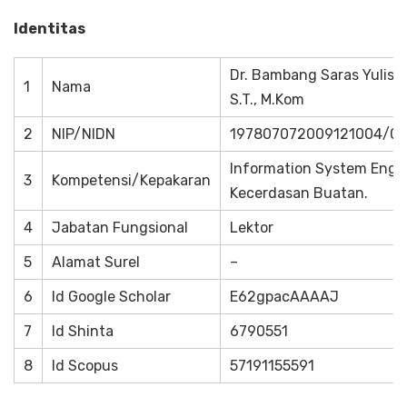
Identitas
Dr. Bambang Saras Yulist
1
Nama
S.T., M.Kom
2
NIP/NIDN
197807072009121004/01
Information System Engin
3
Kompetensi/Kepakaran
Kecerdasan Buatan.
4
Jabatan Fungsional
Lektor
5
Alamat Surel
–
6
Id Google Scholar
E62gpacAAAAJ
7
Id Shinta
6790551
8
Id Scopus
57191155591