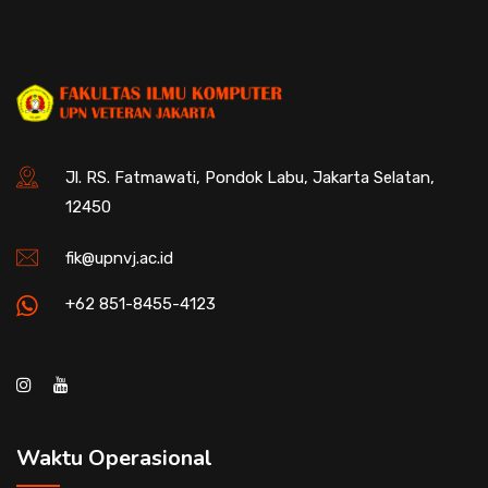
Jl. RS. Fatmawati, Pondok Labu, Jakarta Selatan,
12450
fik@upnvj.ac.id
+62 851-8455-4123
Waktu Operasional