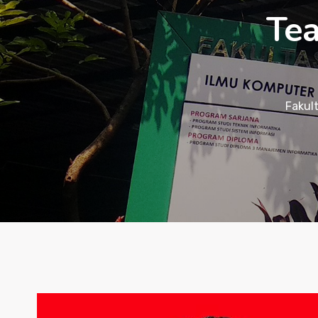
Tea
Fakul