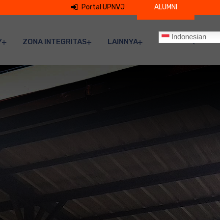
Portal UPNVJ
ALUMNI
Indonesian
Y
ZONA INTEGRITAS
LAINNYA