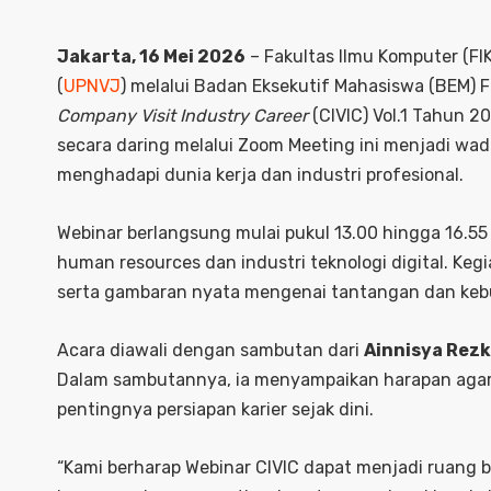
Jakarta, 16 Mei 2026
– Fakultas Ilmu Komputer (FI
(
UPNVJ
) melalui Badan Eksekutif Mahasiswa (BEM)
Company Visit Industry Career
(CIVIC) Vol.1 Tahun 2
secara daring melalui Zoom Meeting ini menjadi w
menghadapi dunia kerja dan industri profesional.
Webinar berlangsung mulai pukul 13.00 hingga 16.5
human resources dan industri teknologi digital. Keg
serta gambaran nyata mengenai tantangan dan kebut
Acara diawali dengan sambutan dari
Ainnisya Rezk
Dalam sambutannya, ia menyampaikan harapan aga
pentingnya persiapan karier sejak dini.
“Kami berharap Webinar CIVIC dapat menjadi ruang