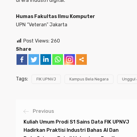
di era industri digital.
Humas Fakultas Ilmu Komputer
UPN “Veteran” Jakarta
Post Views:
260
Share
Tags:
FIK UPNVJ
Kampus Bela Negara
Unggul 
Previous
Kuliah Umum Prodi S1 Sains Data FIK UPNVJ
Hadirkan Praktisi Industri Bahas AI Dan