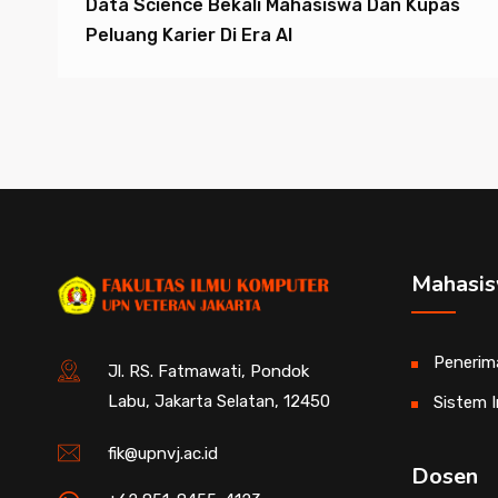
Data Science Bekali Mahasiswa Dan Kupas
Peluang Karier Di Era AI
Mahasi
Penerim
Jl. RS. Fatmawati, Pondok
Labu, Jakarta Selatan, 12450
Sistem 
fik@upnvj.ac.id
Dosen