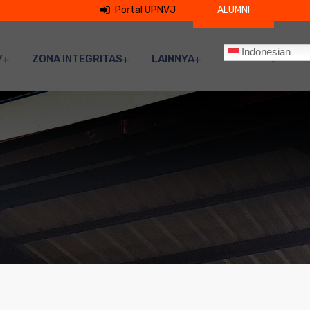
Portal UPNVJ
ALUMNI
Indonesian
Y
ZONA INTEGRITAS
LAINNYA