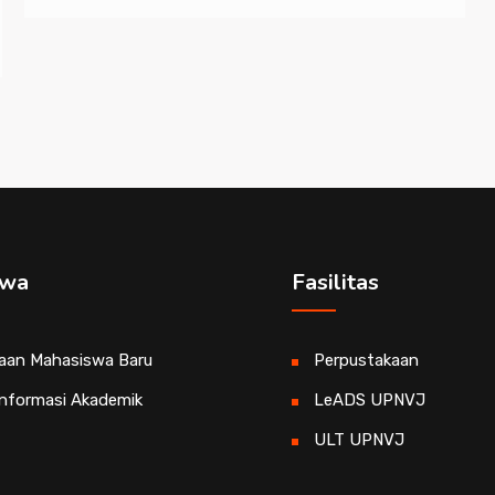
swa
Fasilitas
aan Mahasiswa Baru
Perpustakaan
Informasi Akademik
LeADS UPNVJ
ULT UPNVJ