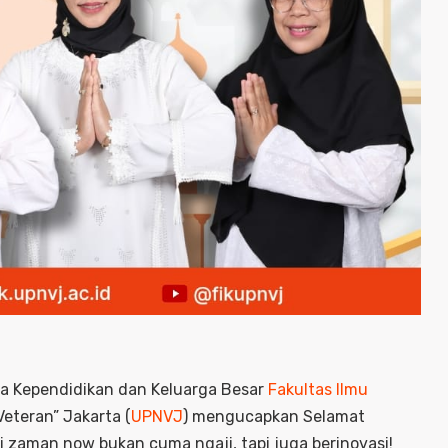
ga Kependidikan dan Keluarga Besar
Fakultas Ilmu
eteran” Jakarta (
UPNVJ
) mengucapkan Selamat
i zaman now bukan cuma ngaji, tapi juga berinovasi!