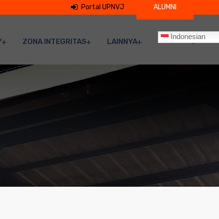
Portal UPNVJ
ALUMNI
Indonesian
Y
ZONA INTEGRITAS
LAINNYA